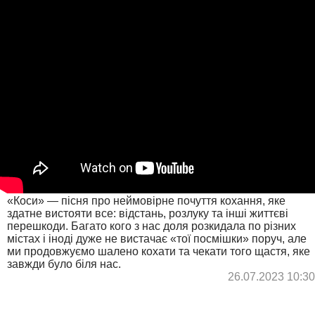
«Коси» — пісня про неймовірне почуття кохання, яке
здатне вистояти все: відстань, розлуку та інші життєві
перешкоди. Багато кого з нас доля розкидала по різних
містах і іноді дуже не вистачає «тої посмішки» поруч, але
ми продовжуємо шалено кохати та чекати того щастя, яке
завжди було біля нас.
26.07.2023 10:30