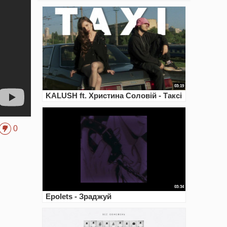
03:19
KALUSH ft. Христина Соловій - Таксі
0
03:34
Epolets - Зраджуй