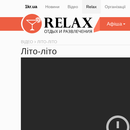
1kr.ua
Новини
Відео
Relax
Організації
Афіша
ВІДЕО
ЛІТО-ЛІТО
Літо-літо