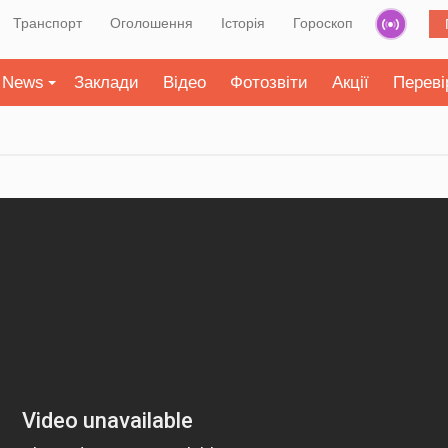
Транспорт
Оголошення
Історія
Гороскоп
News
Заклади
Відео
Фотозвіти
Акції
Переві