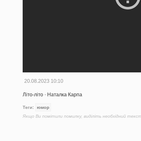
20.08.2023 10:10
Літо-літо · Наталка Карпа
Теги:
юмор
Якщо Ви помітили помилку, виділіть необхідний текст 