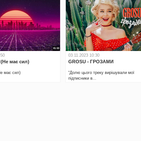
01:53
:50
03.11.2023 10:30
(Не має сил)
GROSU - ГРОЗАМИ
е має сил)
“Долю цього треку вирішували мої
підписники в...