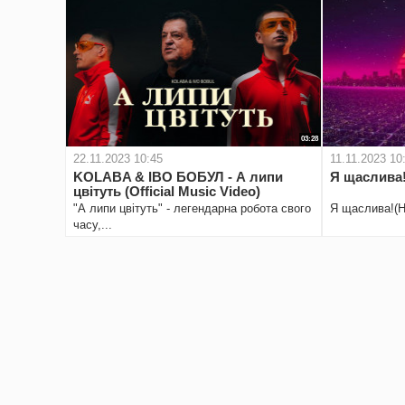
03:28
22.11.2023 10:45
11.11.2023 10
KOLABA & ІВО БОБУЛ - А липи
Я щаслива!
цвітуть (Official Music Video)
"А липи цвітуть" - легендарна робота свого
Я щаслива!(Н
часу,...