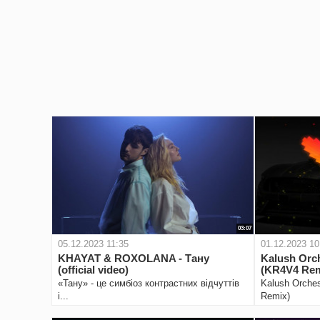
03:07
05.12.2023 11:35
01.12.2023 10
KHAYAT & ROXOLANA - Тану
Kalush Orch
(official video)
(KR4V4 Rem
добрий веч
«Тану» - це симбіоз контрастних відчуттів
Kalush Orches
і...
Remix)