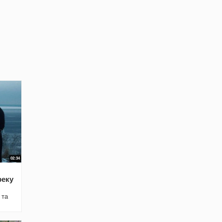
02:34
реку
 та