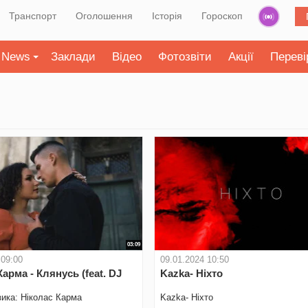
Транспорт
Оголошення
Історія
Гороскоп
News
Заклади
Відео
Фотозвіти
Акції
Переві
03:09
 09:00
09.01.2024 10:50
арма - Клянусь (feat. DJ
Kazka- Ніхто
зика: Ніколас Карма
Kazka- Ніхто