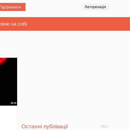
Підтримати
Авторизація
рено на собі
03:15
Останні публікації
Усі