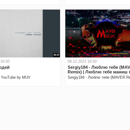
03:37
 18:50
08.12.2023 18:50
юдей
Sergiy184 - Люблю тебе (MA
Remix) | Люблю тебе маниш 
дурманиш
o YouTube by MUV
Sergiy184 - Люблю тебе (MAVER R