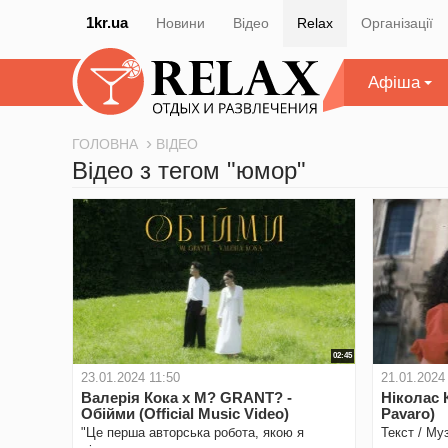
1kr.ua
Новини
Відео
Relax
Організації
Афіша
ГОЛОВНА
ВІДЕО
Відео з тегом "юмор"
02:45
23.01.2024 11:50
21.01.2024
Валерія Кока x M? GRANT? -
Ніколас К
Обійми (Official Music Video)
Pavaro)
"Це перша авторська робота, якою я
Текст / Му