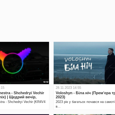
02:52
:15
28.11.2023 14:55
estra - Shchedryi Vechir
Voloshyn - Біла ніч (Прем‘єра т
ix) | Щедрий вечiр,
2023)
iр
tra - Shchedryi Vechir (KR4V4
2023 рік у багатьох почався на самоті
в...