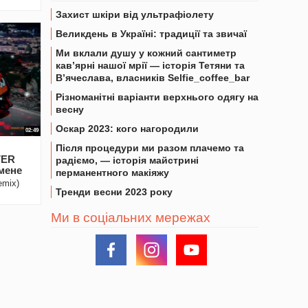
Захист шкіри від ультрафіолету
Великдень в Україні: традиції та звичаї
Ми вклали душу у кожний сантиметр
кав’ярні нашої мрії — історія Тетяни та
В’ячеслава, власників Selfie_coffee_bar
Різноманітні варіанти верхнього одягу на
весну
Оскар 2023: кого нагородили
02:49
Після процедури ми разом плачемо та
VER
радіємо, — історія майстрині
мене
перманентного макіяжу
emix)
Тренди весни 2023 року
Ми в соціальних мережах