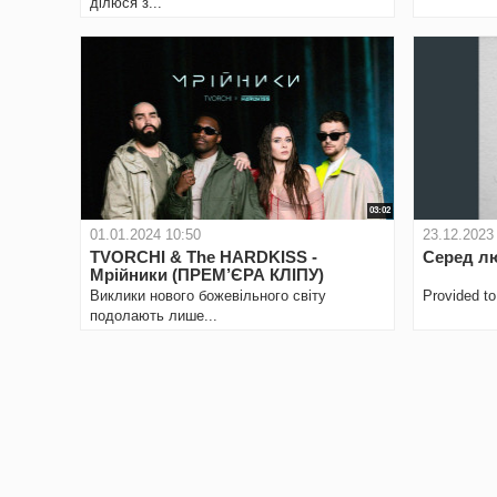
ділюся з...
03:02
01.01.2024 10:50
23.12.2023
TVORCHI & The HARDKISS -
Серед л
Мрійники (ПРЕМ’ЄРА КЛІПУ)
Виклики нового божевільного світу
Provided t
подолають лише...