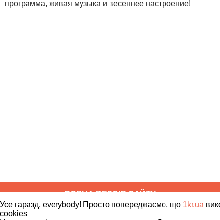
программа, живая музыка и весеннее настроение!
ПОВНА ВЕРСІЯ САЙТУ
Усе гаразд, everybody! Просто попереджаємо, що
1kr.ua
вик
cookies.
Copyright ©
2010
-
2026
1kr.ua