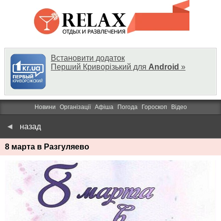
Встановити додаток
Перший Криворізький для
Android
»
Новини
Організації
Афіша
Погода
Гороскоп
Відео
назад
8 марта в Разгуляево