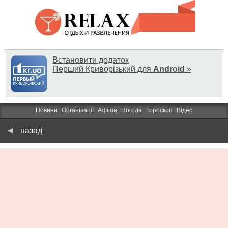
Встановити додаток
Перший Криворізький для
Android
»
Новини
Організації
Афіша
Погода
Гороскоп
Відео
назад