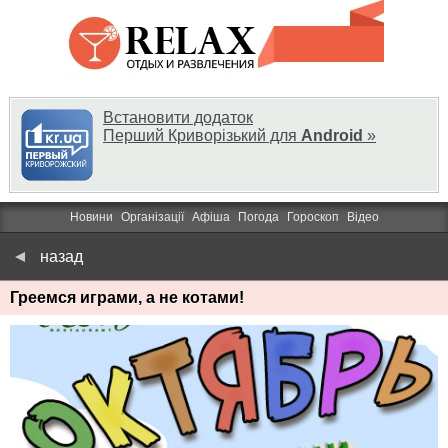
Встановити додаток
Перший Криворізький для
Android
»
Новини
Організації
Афіша
Погода
Гороскоп
Відео
назад
Греемся играми, а не котами!