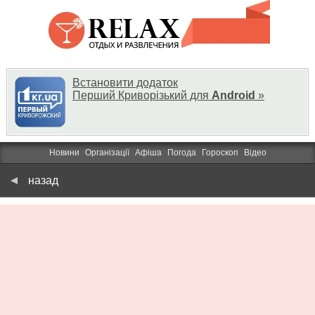
Встановити додаток
Перший Криворізький для
Android
»
Новини
Організації
Афіша
Погода
Гороскоп
Відео
назад