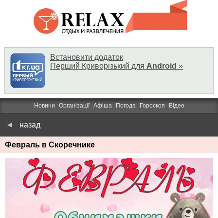
Встановити додаток
Перший Криворізький для
Android
»
Новини
Організації
Афіша
Погода
Гороскоп
Відео
назад
Февраль в Скоречнике