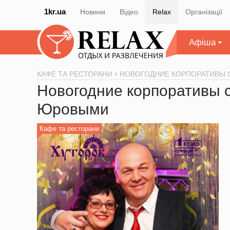
1kr.ua
Новини
Відео
Relax
Організації
Афіша
КАФЕ ТА РЕСТОРАНИ
НОВОГОДНИЕ КОРПОРАТИВЫ 
Новогодние корпоративы 
Юровыми
Кафе та ресторани