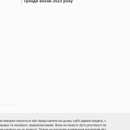
Тренди весни 2023 року
 які використовуються або представлені на цьому сайті адміністрацією, є
ками та належать правовласникам. Вони не можуть бути розглянуті як
исьмового на те дозволу. Повне чи часткове копіювання матеріалів без