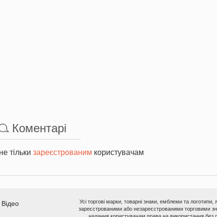
Коментарі
не тільки
зареєстрованим
користувачам
Усі торгові марки, товарні знаки, емблеми та логотипи,
Відео
зареєстрованими або незареєстрованими торговими зна
надання користувачам права на використання без п