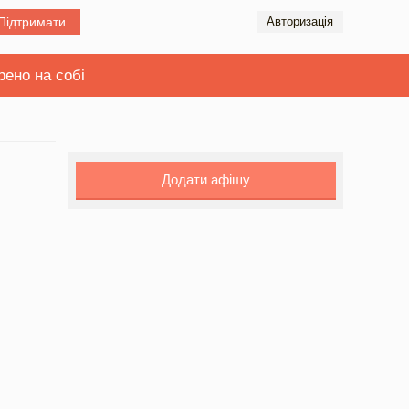
Підтримати
Авторизація
рено на собі
Додати афішу