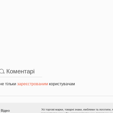
Коментарі
не тільки
зареєстрованим
користувачам
Усі торгові марки, товарні знаки, емблеми та логотипи,
Відео