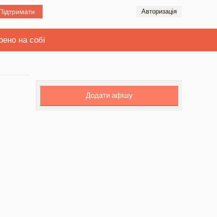
Підтримати
Авторизація
рено на собі
Додати афішу