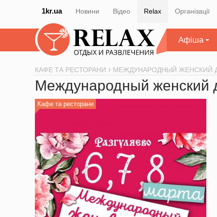
1kr.ua
Новини
Відео
Relax
Організації
Афіша
КАФЕ ТА РЕСТОРАНИ
МЕЖДУНАРОДНЫЙ ЖЕНСКИЙ 
Международный женский 
Кафе та ресторани