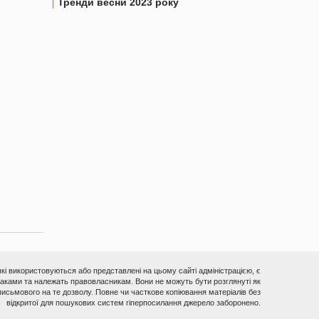
Тренди весни 2023 року
 які використовуються або представлені на цьому сайті адміністрацією, є
ками та належать правовласникам. Вони не можуть бути розглянуті як
исьмового на те дозволу. Повне чи часткове копіювання матеріалів без
відкритої для пошукових систем гіперпосилання джерело заборонено.