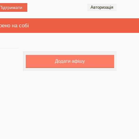
Підтримати
Авторизація
рено на собі
Додати афішу