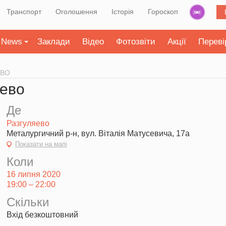
Транспорт
Оголошення
Історія
Гороскоп
News
Заклади
Відео
Фотозвіти
Акції
Переві
ЕВО
яево
Де
Разгуляево
Металургичний р-н, вул. Віталія Матусевича, 17а
Показати на мапі
Коли
16 липня 2020
19:00 – 22:00
Скільки
Вхід безкоштовний