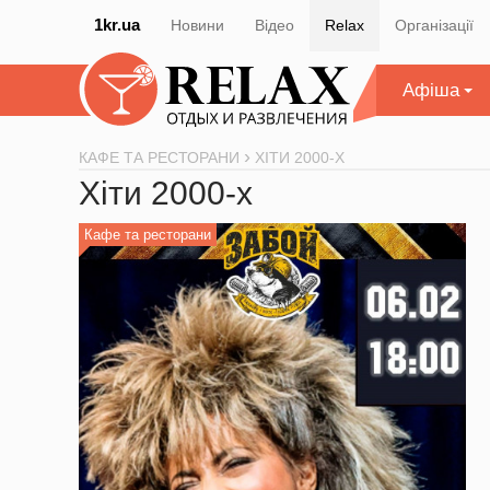
1kr.ua
Новини
Відео
Relax
Організації
Афіша
КАФЕ ТА РЕСТОРАНИ
ХІТИ 2000-Х
Хіти 2000-х
Кафе та ресторани