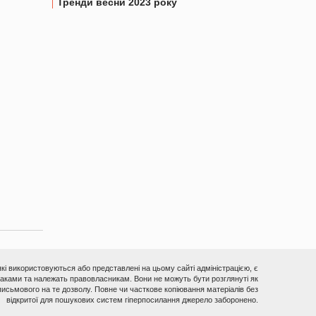
Тренди весни 2023 року
 які використовуються або представлені на цьому сайті адміністрацією, є
ками та належать правовласникам. Вони не можуть бути розглянуті як
исьмового на те дозволу. Повне чи часткове копіювання матеріалів без
відкритої для пошукових систем гіперпосилання джерело заборонено.