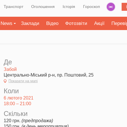
Транспорт
Оголошення
Історія
Гороскоп
News
Заклади
Відео
Фотозвіти
Акції
Переві
Де
Забой
Центрально-Міський р-н, пр. Поштовий, 25
Показати на мапі
Коли
6 лютого 2021
18:00 – 21:00
Скільки
120 грн.
(предпродажа)
150 грн.
(в день мероприятия)