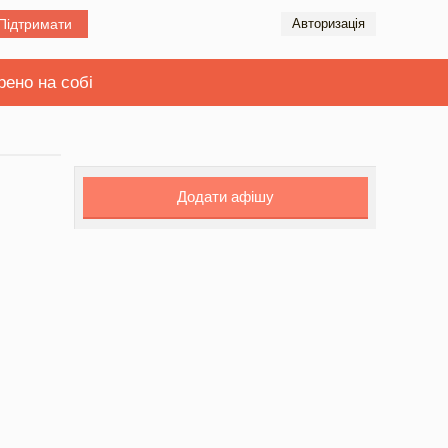
Підтримати
Авторизація
рено на собі
Додати афішу