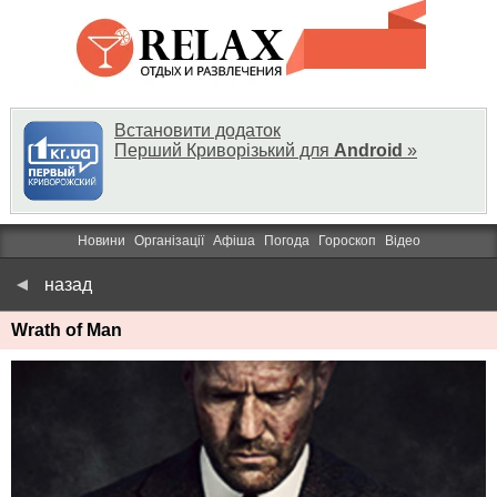
Встановити додаток
Перший Криворізький для
Android
»
Новини
Організації
Афіша
Погода
Гороскоп
Відео
назад
Wrath of Man