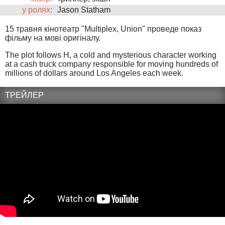
у ролях:
Jason Statham
15 травня кінотеатр "Multiplex, Union" проведе показ
фільму на мові оригіналу.
The plot follows H, a cold and mysterious character working
at a cash truck company responsible for moving hundreds of
millions of dollars around Los Angeles each week.
ТРЕЙЛЕР