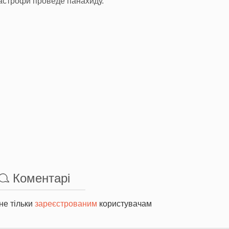
тастрофи проведе панахиду.
Коментарі
не тільки
зареєстрованим
користувачам