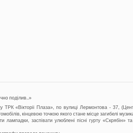
ично поділив..»
ку ТРК «Вікторіі Плаза», по вулиці Лермонтова - 37, (Цен
омобілів, кінцевою точкою якого стане місце загибелі музик
ти лампадки, заспівати улюблені пісні гурту «Скрябін» та