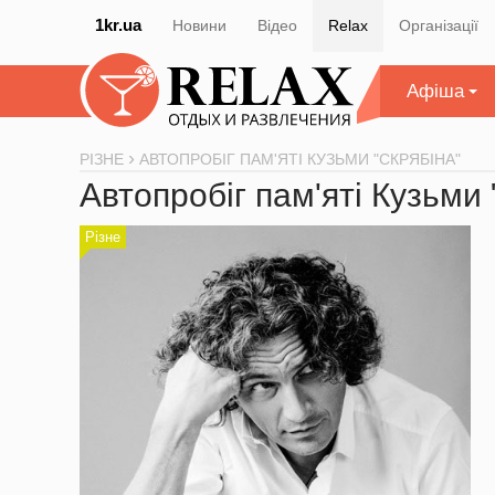
1kr.ua
Новини
Відео
Relax
Організації
Афіша
РІЗНЕ
АВТОПРОБІГ ПАМ'ЯТІ КУЗЬМИ "СКРЯБІНА"
Автопробіг пам'яті Кузьми 
Різне