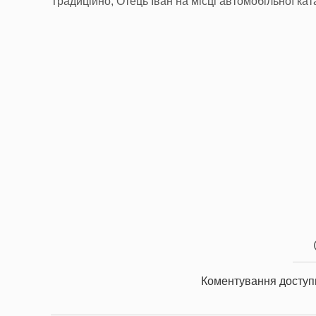
Традиційно, Отець Іван на місці автомобільної ка
Коментування доступ