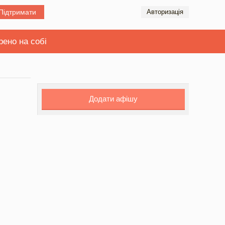
Підтримати
Авторизація
рено на собі
Додати афішу