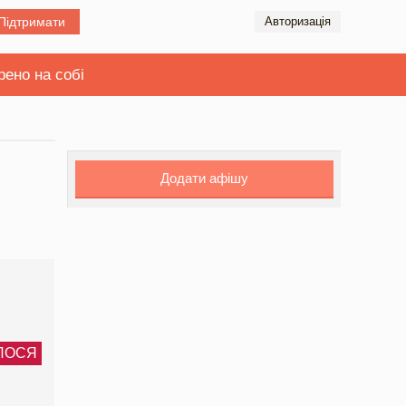
Підтримати
Авторизація
рено на собі
Додати афішу
ЛОСЯ