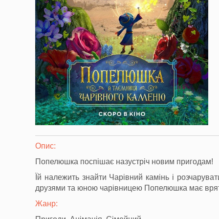
Опис:
Попелюшка поспішає назустріч новим пригодам!
Їй належить знайти Чарівний камінь і розчаруват
друзями та юною чарівницею Попелюшка має вряту
Жанр: