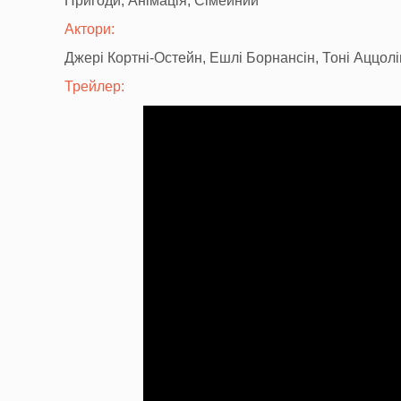
Пригоди, Анімація, Сімейний
Актори:
Джері Кортні-Остейн, Ешлі Борнансін, Тоні Аццол
Трейлер: