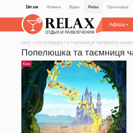
1kr.ua
Новини
Відео
Relax
Організації
Афіша
КІНО
ПОПЕЛЮШКА ТА ТАЄМНИЦЯ ЧАРІВНОГО КАМ
Попелюшка та таємниця ч
Кіно