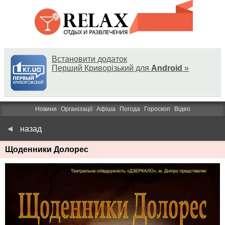
Встановити додаток
Перший Криворізький для
Android
»
Новини
Організації
Афіша
Погода
Гороскоп
Відео
назад
Щоденники Долорес