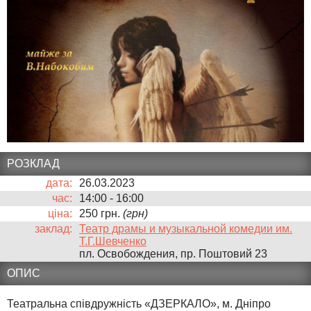
РОЗКЛАД
дата:
26.03.2023
час:
14:00
-
16:00
ціна:
250 грн.
(грн)
заклад:
Театр драмы и музыкальной комедии им.
Т.Г.Шевченко
пл. Освобождения, пр. Поштовий 23
ОПИС
Театральна співдружність «ДЗЕРКАЛО», м. Дніпро