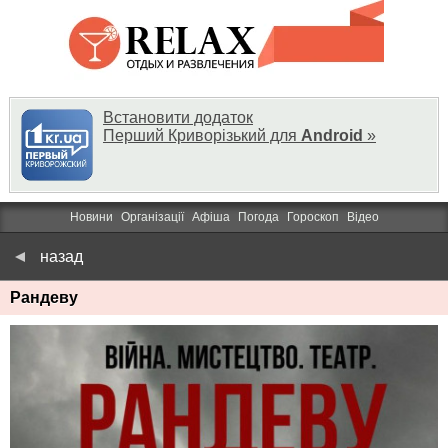
Встановити додаток
Перший Криворізький для
Android
»
Новини
Організації
Афіша
Погода
Гороскоп
Відео
назад
Рандеву