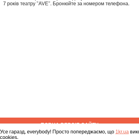
7 років театру "AVE". Бронюйте за номером телефона.
ПОВНА ВЕРСІЯ САЙТУ
Усе гаразд, everybody! Просто попереджаємо, що
1kr.ua
вик
cookies.
Copyright ©
2010
-
2026
1kr.ua