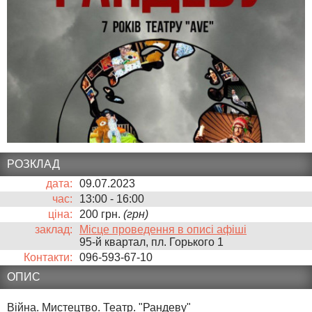
РОЗКЛАД
дата:
09.07.2023
час:
13:00
-
16:00
ціна:
200 грн.
(грн)
заклад:
Місце проведення в описі афіші
95-й квартал, пл. Горького 1
Контакти:
096-593-67-10
ОПИС
Війна. Мистецтво. Театр. "Рандеву"