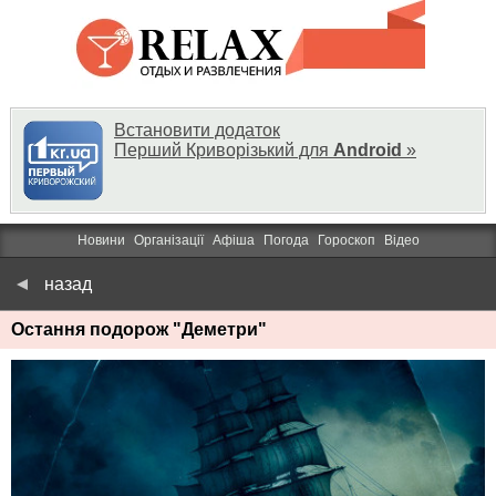
Встановити додаток
Перший Криворізький для
Android
»
Новини
Організації
Афіша
Погода
Гороскоп
Відео
назад
Остання подорож "Деметри"