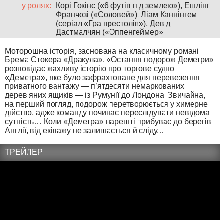
у ролях:
Корі Гокінс («6 футів під землею»), Ешлінг
Франчозі («Соловей»), Ліам Каннінгем
(серіал «Гра престолів»), Девід
Дастмалчян («Оппенгеймер»
Моторошна історія, заснована на класичному романі
Брема Стокера «Дракула». «Остання подорож Деметри»
розповідає жахливу історію про торгове судно
«Деметра», яке було зафрахтоване для перевезення
приватного вантажу — п’ятдесяти немаркованих
дерев’яних ящиків — із Румунії до Лондона. Звичайна,
на перший погляд, подорож перетворюється у химерне
дійство, адже команду починає переслідувати невідома
сутність… Коли «Деметра» нарешті прибуває до берегів
Англії, від екіпажу не залишається й сліду.…
ТРЕЙЛЕР