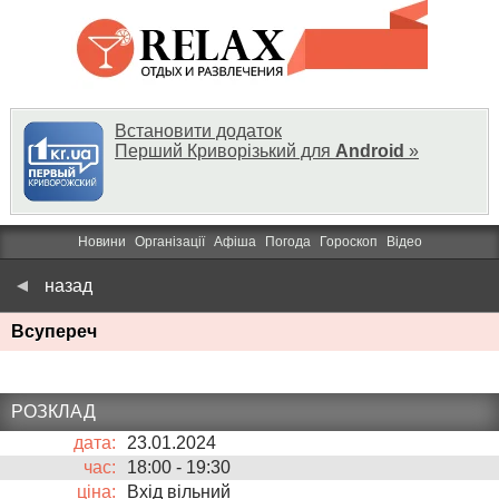
Встановити додаток
Перший Криворізький для
Android
»
Новини
Організації
Афіша
Погода
Гороскоп
Відео
назад
Всупереч
РОЗКЛАД
дата:
23.01.2024
час:
18:00
-
19:30
ціна:
Вхід вільний