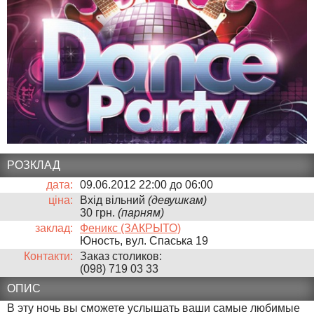
РОЗКЛАД
дата:
09.06.2012 22:00
до
06:00
ціна:
Вхід вільний
(девушкам)
30 грн.
(парням)
заклад:
Феникс (ЗАКРЫТО)
Юность, вул. Спаська 19
Контакти:
Заказ столиков:
(098) 719 03 33
ОПИС
В эту ночь вы сможете услышать ваши самые любимые