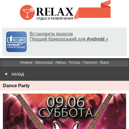
Встановити додаток
Перший Криворізький для
Android
»
Новини
Організації
Афіша
Погода
Гороскоп
Відео
назад
Dance Party