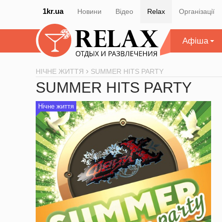
1kr.ua
Новини
Відео
Relax
Організації
Афіша
НІЧНЕ ЖИТТЯ
SUMMER HITS PARTY
SUMMER HITS PARTY
Нічне життя