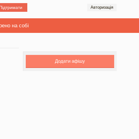
Підтримати
Авторизація
рено на собі
Додати афішу