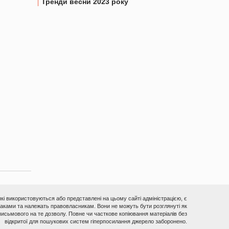
Тренди весни 2023 року
 які використовуються або представлені на цьому сайті адміністрацією, є
ками та належать правовласникам. Вони не можуть бути розглянуті як
исьмового на те дозволу. Повне чи часткове копіювання матеріалів без
відкритої для пошукових систем гіперпосилання джерело заборонено.