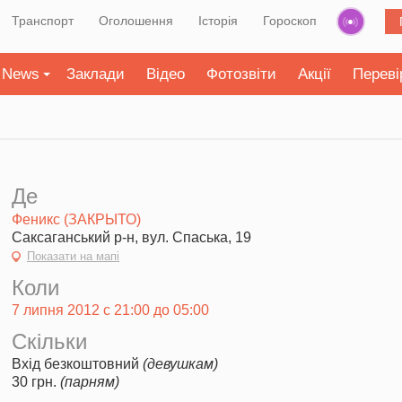
Транспорт
Оголошення
Історія
Гороскоп
News
Заклади
Відео
Фотозвіти
Акції
Переві
Де
Феникс (ЗАКРЫТО)
Саксаганський р-н, вул. Спаська, 19
Показати на мапі
Коли
7 липня 2012 с 21:00 до 05:00
Скільки
Вхід безкоштовний
(девушкам)
30 грн.
(парням)