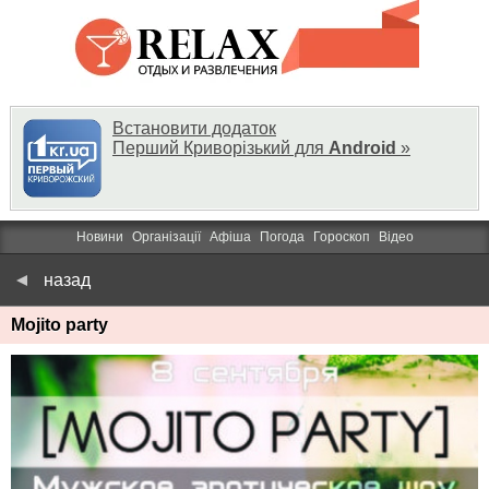
Встановити додаток
Перший Криворізький для
Android
»
Новини
Організації
Афіша
Погода
Гороскоп
Відео
назад
Mojito party