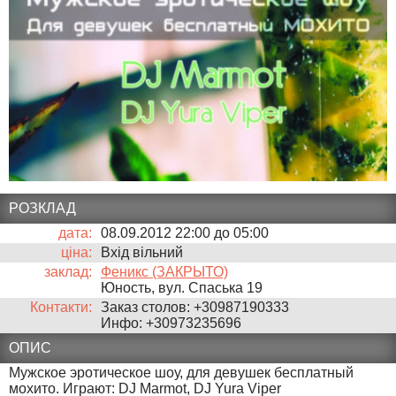
РОЗКЛАД
дата:
08.09.2012 22:00
до
05:00
ціна:
Вхід вільний
заклад:
Феникс (ЗАКРЫТО)
Юность, вул. Спаська 19
Контакти:
Заказ столов: +30987190333
Инфо: +30973235696
ОПИС
Мужское эротическое шоу, для девушек бесплатный
мохито. Играют: DJ Marmot, DJ Yura Viper