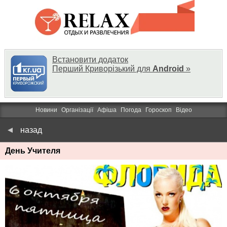
Встановити додаток
Перший Криворізький для
Android
»
Новини
Організації
Афіша
Погода
Гороскоп
Відео
назад
День Учителя