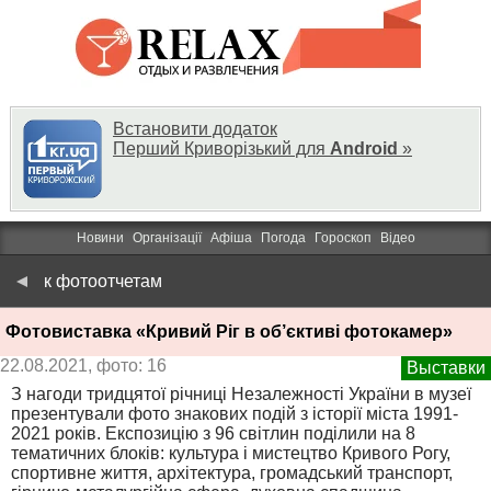
Встановити додаток
Перший Криворізький для
Android
»
Новини
Організації
Афіша
Погода
Гороскоп
Відео
к фотоотчетам
Фотовиставка «Кривий Ріг в об’єктиві фотокамер»
22.08.2021, фото: 16
Выставки
З нагоди тридцятої річниці Незалежності України в музеї
презентували фото знакових подій з історії міста 1991-
2021 років. Експозицію з 96 світлин поділили на 8
тематичних блоків: культура і мистецтво Кривого Рогу,
спортивне життя, архітектура, громадський транспорт,