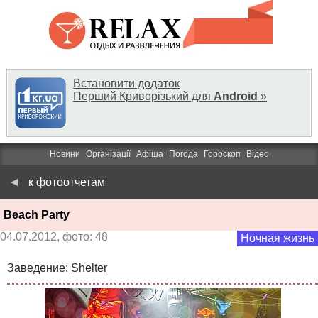
Встановити додаток
Перший Криворізький для
Android
»
Новини
Організації
Афіша
Погода
Гороскоп
Відео
к фотоотчетам
Beach Party
04.07.2012, фото: 48
Ночная жизнь
Заведение:
Shelter