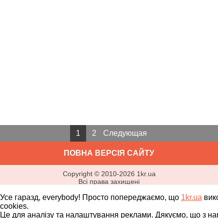
1
2
Следующая
ПОВНА ВЕРСІЯ САЙТУ
Copyright ©
2010
-
2026
1kr.ua
Всі права захищені
Усе гаразд, everybody! Просто попереджаємо, що
1kr.ua
вик
cookies.
Це для аналізу та налаштування реклами. Дякуємо, що з на