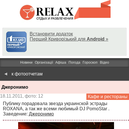
Встановити додаток
Перший Криворізький для
Android
»
Новини
Організації
Афіша
Погода
Гороскоп
Відео
к фотоотчетам
Джеронимо
18.11.2011, фото: 12
Кафе и рестораны
Публику порадовала звезда украинской эстрады
ROXANA, а так же всеми любимый DJ PornoStar .
Заведение:
Джеронимо