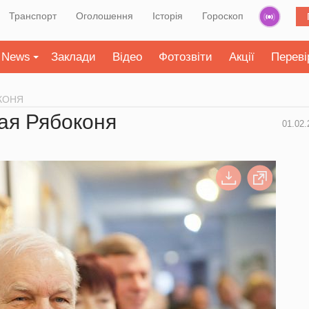
Транспорт
Оголошення
Історія
Гороскоп
News
Заклади
Відео
Фотозвіти
Акції
Переві
КОНЯ
ая Рябоконя
01.02.