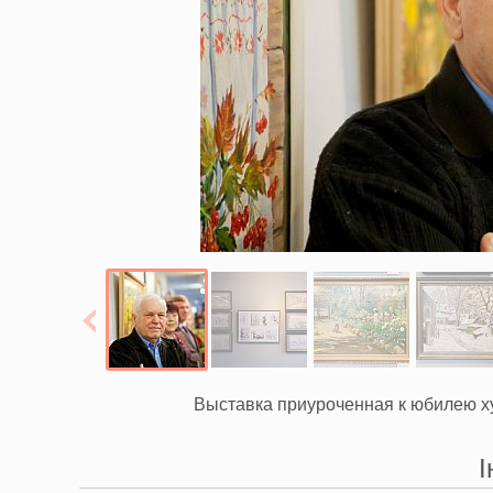
Выставка приуроченная к юбилею х
І