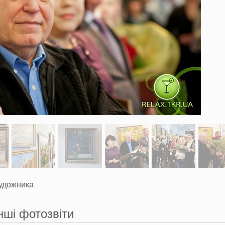
удожника
нші фотозвіти