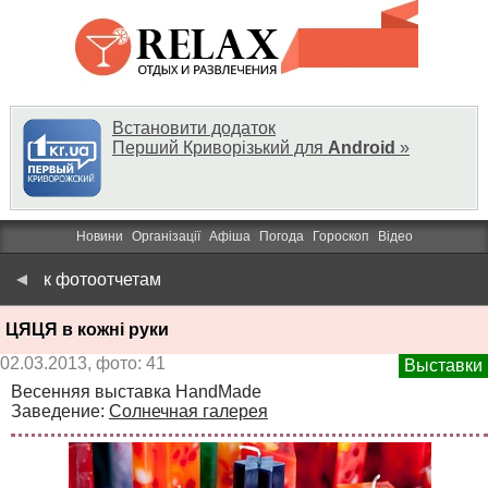
Встановити додаток
Перший Криворізький для
Android
»
Новини
Організації
Афіша
Погода
Гороскоп
Відео
к фотоотчетам
ЦЯЦЯ в кожні руки
02.03.2013, фото: 41
Выставки
Весенняя выставка HandMade
Заведение:
Солнечная галерея