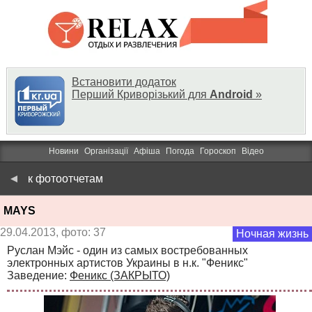
Встановити додаток
Перший Криворізький для
Android
»
Новини
Організації
Афіша
Погода
Гороскоп
Відео
к фотоотчетам
MAYS
29.04.2013, фото: 37
Ночная жизнь
Руслан Мэйс - один из самых востребованных
электронных артистов Украины в н.к. "Феникс"
Заведение:
Феникс (ЗАКРЫТО)