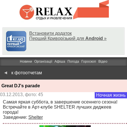
Встановити додаток
Перший Криворізький для
Android
»
Новини
Організації
Афіша
Погода
Гороскоп
Відео
к фотоотчетам
Great DJ's parade
03.12.2013, фото: 45
Ночная жизнь
Самая яркая суббота, в завершение осеннего сезона!
Встречайте в Арт-клубе SHELTER лучших диджеев
города!
Заведение:
Shelter