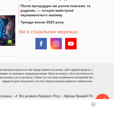
Після процедури ми разом плачемо та
радіємо, — історія майстрині
перманентного макіяжу
Тренди весни 2023 року
Ми в соціальних мережах
 які використовуються або представлені на цьому сайті адміністрацією, є
ками та належать правовласникам. Вони не можуть бути розглянуті як
исьмового на те дозволу. Повне чи часткове копіювання матеріалів без
відкритої для пошукових систем гіперпосилання джерело заборонено.
оловна
✔ Всі розваги Кривого Рогу
Афіша Кривий Ріг
рсія
Реклама на сайті
Про сайт
Зворотній зв'язок