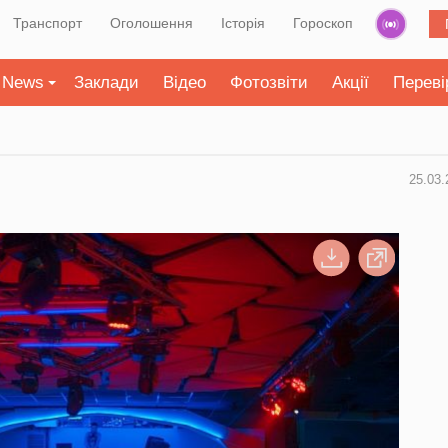
Транспорт
Оголошення
Історія
Гороскоп
News
Заклади
Відео
Фотозвіти
Акції
Переві
25.03.