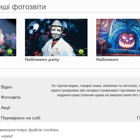
нші фотозвіти
Halloween party
Halloween
Усі торгові марки, товарні знаки, емблеми та логотипи,
Відео
зареєстрованими або незареєстрованими торговими зна
надання користувачам права на використання без п
Фотозвіти
Акції
Перевірено на собі
Г
використовує файли cookies.
Мобільна ве
 нами!