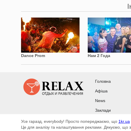
І
Dance Prom
Нам 2 Года
Головна
Афіша
News
Заклади
Усе гаразд, everybody! Просто попереджаємо, що
1kr.ua
Copyright © 2010 - 2026 Всі права захищені
Це для аналізу та налаштування реклами. Дякуємо, що з