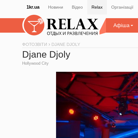
1kr.ua
Новини
Відео
Relax
Організації
Афіша
ФОТОЗВІТИ
DJANE DJOLY
Djane Djoly
Hollywood City