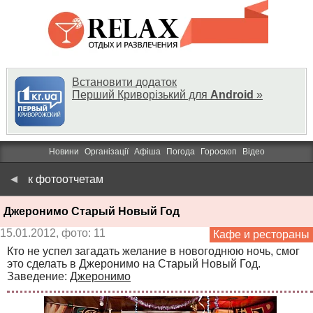
Встановити додаток
Перший Криворізький для
Android
»
Новини
Організації
Афіша
Погода
Гороскоп
Відео
к фотоотчетам
Джеронимо Старый Новый Год
15.01.2012, фото: 11
Кафе и рестораны
Кто не успел загадать желание в новогоднюю ночь, смог
это сделать в Джеронимо на Старый Новый Год.
Заведение:
Джеронимо