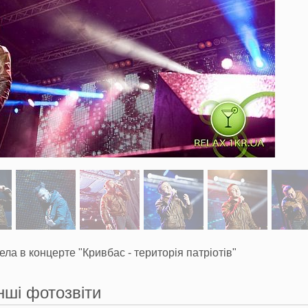
ла в концерте "Кривбас - територія патріотів"
нші фотозвіти