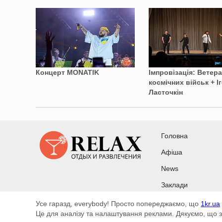
Концерт MONATIK
Імпровізація: Ветер
космічних військ + І
Ласточкін
Головна
Афіша
News
Заклади
Усе гаразд, everybody! Просто попереджаємо, що
1kr.ua
Copyright © 2010 - 2026 Всі права захищені
Це для аналізу та налаштування реклами. Дякуємо, що з