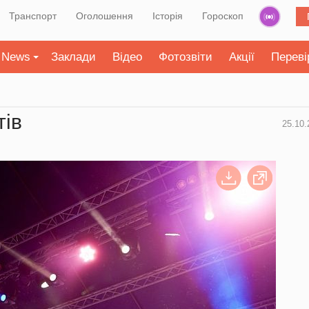
Транспорт
Оголошення
Історія
Гороскоп
News
Заклади
Відео
Фотозвіти
Акції
Переві
тів
25.10.