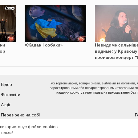
ани
«Жадан і собаки»
Невидиме сильніше
гор
видиме: у Кривому 
пройшов концерт “
Усі торгові марки, товарні знаки, емблеми та логотипи,
Відео
зареєстрованими або незареєстрованими торговими зна
надання користувачам права на використання без п
Фотозвіти
Акції
Перевірено на собі
Г
використовує файли cookies.
Мобільна ве
 нами!