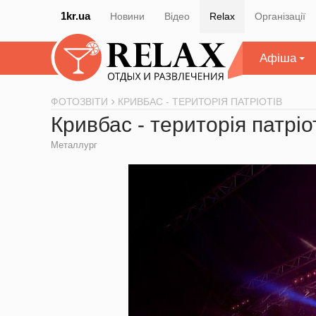
1kr.ua
Новини
Відео
Relax
Організації
Афіша
ФОТОЗВІТИ
КРИВБАС - ТЕРИТОРІЯ ПАТРІОТІВ
Кривбас - територія патріо
Металлург