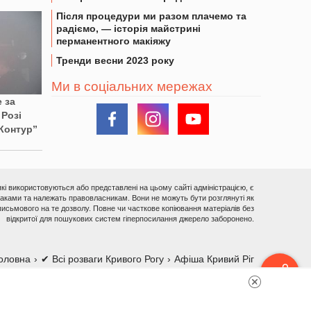
Після процедури ми разом плачемо та
радіємо, — історія майстрині
перманентного макіяжу
Тренди весни 2023 року
Ми в соціальних мережах
 за
Розі
Контур”
 які використовуються або представлені на цьому сайті адміністрацією, є
ками та належать правовласникам. Вони не можуть бути розглянуті як
исьмового на те дозволу. Повне чи часткове копіювання матеріалів без
відкритої для пошукових систем гіперпосилання джерело заборонено.
оловна
✔ Всі розваги Кривого Рогу
Афіша Кривий Ріг
рсія
Реклама на сайті
Про сайт
Зворотній зв'язок