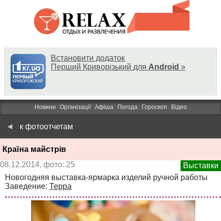
Встановити додаток
Перший Криворізький для
Android
»
Новини
Організації
Афіша
Погода
Гороскоп
Відео
к фотоотчетам
Країна майстрів
08.12.2014, фото: 25
Выставки
Новогодняя выставка-ярмарка изделий ручной работы
Заведение:
Терра