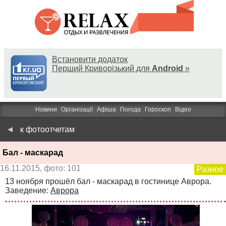
Встановити додаток
Перший Криворізький для
Android
»
Новини
Організації
Афіша
Погода
Гороскоп
Відео
к фотоотчетам
Бал - маскарад
16.11.2015, фото: 101
Разное
13 ноября прошёл бал - маскарад в гостинице Аврора.
Заведение:
Аврора