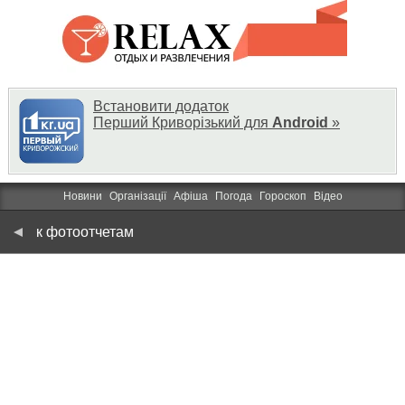
Встановити додаток
Перший Криворізький для
Android
»
Новини
Організації
Афіша
Погода
Гороскоп
Відео
к фотоотчетам