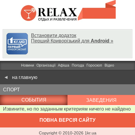
Встановити додаток
Перший Криворізький для
Android
»
Новини
Організації
Афіша
Погода
Гороскоп
Відео
на главную
СПОРТ
СОБЫТИЯ
ЗАВЕДЕНИЯ
Извините, но по заданным критериям ничего не найдено
ПОВНА ВЕРСІЯ САЙТУ
Copyright ©
2010
-
2026
1kr.ua