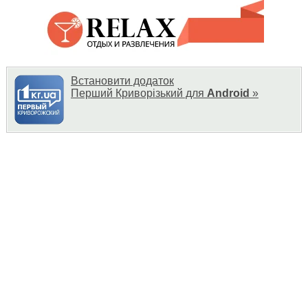
Встановити додаток
Перший Криворізький для
Android
»