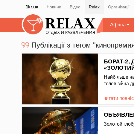
1kr.ua
Новини
Відео
Relax
Організації
Афіша
Публікації з тегом "кинопреми
БОРАТ-2,
«ЗОЛОТИЙ
Найбільше на
телевізійна д
читати повні
ОБЪЯВЛЕ
Золотой глоб