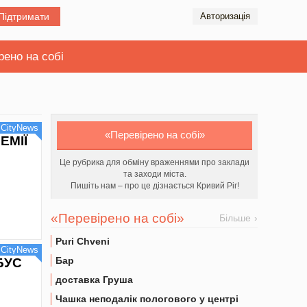
Підтримати
Авторизація
рено на собі
CityNews
«Перевірено на собі»
ЕМІЇ
Це рубрика для обміну враженнями про заклади
та заходи міста.
Пишіть нам – про це дізнається Кривий Ріг!
«Перевірено на собі»
Більше
Puri Chveni
CityNews
Бар
БУС
доставка Груша
Чашка неподалік пологового у центрі