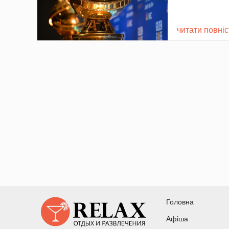
читати повні
Головна
Афіша