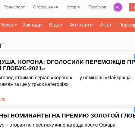
Транспорт
Оголошення
Історія
Гороскоп
News
Заклади
Відео
Фотозвіти
Акції
Переві
я"
 ДУША, КОРОНА: ОГОЛОСИЛИ ПЕРЕМОЖЦІВ ПР
 ГЛОБУС-2021»
город отримав серіал «Корона» — у номінації «Найкраща
рама» та ще у трьох категоріях
стю
НЫ НОМИНАНТЫ НА ПРЕМИЮ ЗОЛОТОЙ ГЛО
ус – вторая по престижу кинонаграда после Оскара.