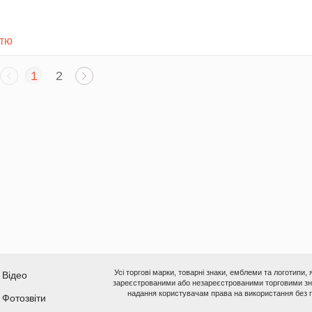
стю
1
2
Усі торгові марки, товарні знаки, емблеми та логотипи,
Відео
зареєстрованими або незареєстрованими торговими зна
надання користувачам права на використання без п
Фотозвіти