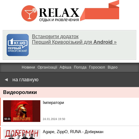
Встановити додаток
Перший Криворізький для
Android
»
Новини
Організації
Афіша
Погода
Гороскоп
Відео
на главную
Видеоролики
Імператори
02:21
24.01.2024 19:50
Agape, ZippO, RUNA - Доберман