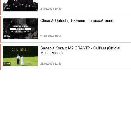
03:02
24.01.2024 10:30
Chico & Qatoshi, 100лиця - Покохай мене
02:55
23.01.2024 18:50
Валерія Кока x M? GRANT? - Обійми (Official
Music Video)
02:45
23.01.2024 11:50