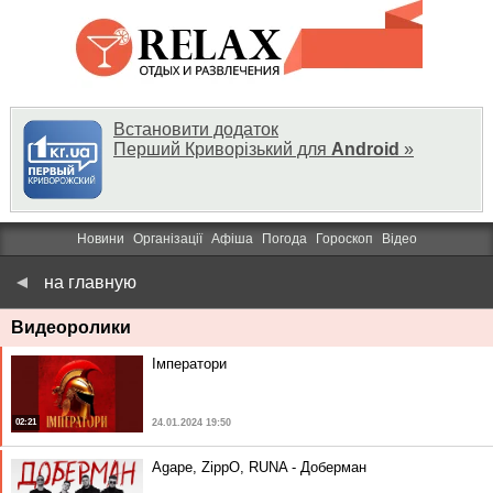
Встановити додаток
Перший Криворізький для
Android
»
Новини
Організації
Афіша
Погода
Гороскоп
Відео
на главную
Видеоролики
Імператори
02:21
24.01.2024 19:50
Agape, ZippO, RUNA - Доберман