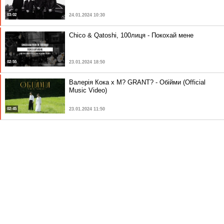
03:02
24.01.2024 10:30
Chico & Qatoshi, 100лиця - Покохай мене
02:55
23.01.2024 18:50
Валерія Кока x M? GRANT? - Обійми (Official
Music Video)
02:45
23.01.2024 11:50