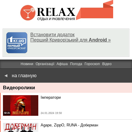
Встановити додаток
Перший Криворізький для
Android
»
Новини
Організації
Афіша
Погода
Гороскоп
Відео
на главную
Видеоролики
Імператори
02:21
24.01.2024 19:50
Agape, ZippO, RUNA - Доберман