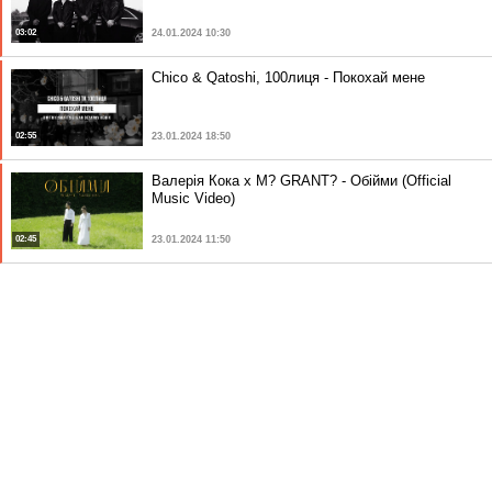
03:02
24.01.2024 10:30
Chico & Qatoshi, 100лиця - Покохай мене
02:55
23.01.2024 18:50
Валерія Кока x M? GRANT? - Обійми (Official
Music Video)
02:45
23.01.2024 11:50