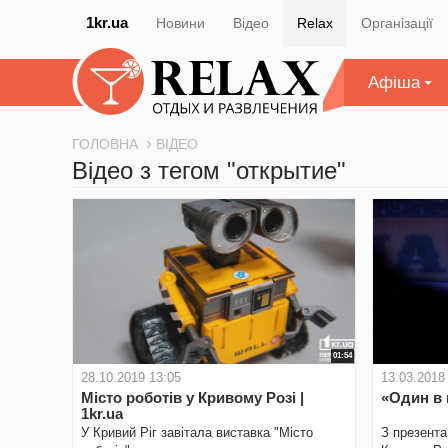
1kr.ua
Новини
Відео
Relax
Організації
Афіша
ГОЛОВНА
ВІДЕО
Відео з тегом "открытие"
01:54
28.10.2019 13:05
13.03.2018
Місто роботів у Кривому Розі |
«Один в 
1kr.ua
У Кривий Ріг завітала виставка "Місто
З презента