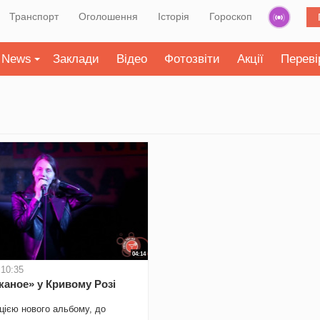
Транспорт
Оголошення
Історія
Гороскоп
News
Заклади
Відео
Фотозвіти
Акції
Переві
04:14
 10:35
каное» у Кривому Розі
цією нового альбому, до