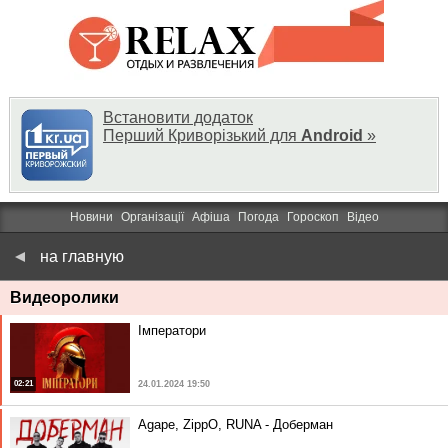
Встановити додаток
Перший Криворізький для
Android
»
Новини
Організації
Афіша
Погода
Гороскоп
Відео
на главную
Видеоролики
Імператори
02:21
24.01.2024 19:50
Agape, ZippO, RUNA - Доберман