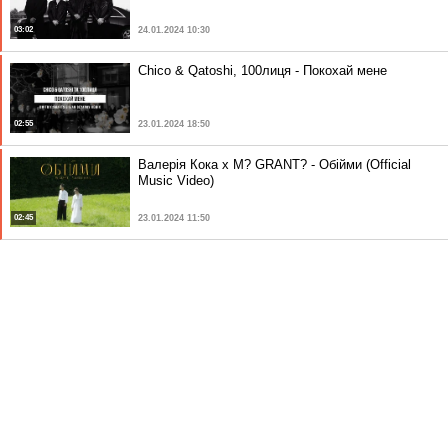
03:02
24.01.2024 10:30
Chico & Qatoshi, 100лиця - Покохай мене
02:55
23.01.2024 18:50
Валерія Кока x M? GRANT? - Обійми (Official
Music Video)
02:45
23.01.2024 11:50