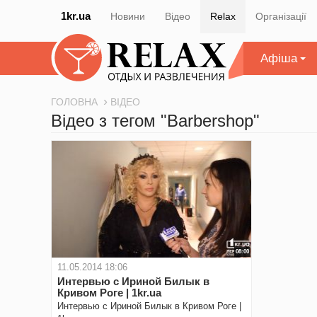
1kr.ua
Новини
Відео
Relax
Організації
Афіша
ГОЛОВНА
ВІДЕО
Відео з тегом "Barbershop"
08:00
11.05.2014 18:06
Интервью с Ириной Билык в
Кривом Роге | 1kr.ua
Интервью с Ириной Билык в Кривом Роге |