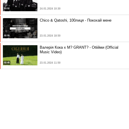
03:02
24.01.2024 10:30
Chico & Qatoshi, 100лиця - Покохай мене
02:55
23.01.2024 18:50
Валерія Кока x M? GRANT? - Обійми (Official
Music Video)
02:45
23.01.2024 11:50