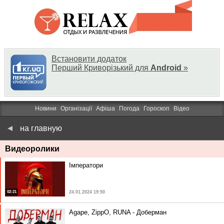
Встановити додаток
Перший Криворізький для
Android
»
Новини
Організації
Афіша
Погода
Гороскоп
Відео
на главную
Видеоролики
Імператори
02:21
24.01.2024 19:50
Agape, ZippO, RUNA - Доберман