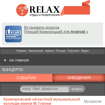
Встановити додаток
Перший Криворізький для
Android
»
Новини
Організації
Афіша
Погода
Гороскоп
Відео
на главную
КОНЦЕРТИ
ЗАВЕДЕНИЯ
СОБЫТИЯ
Криворожский областной музыкальный
Музшколи
колледж имени М. Глинки