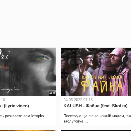
03:09
:10
24.05.2022 07:15
і (Lyric video)
KALUSH - Файна (feat. Skofka)
ь розказати вам історію...
Посвячую цю пісню кожній мадам, як
заслуговує,...