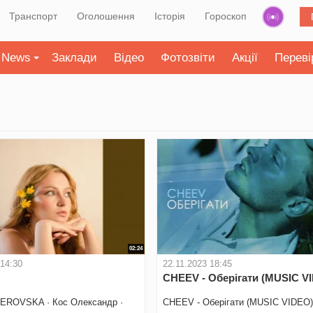
Транспорт
Оголошення
Історія
Гороскоп
News
Заклади
Відео
Фотозвіти
Акції
Переві
02:24
 14:30
22.11.2023 18:45
CHEEV - Оберігати (MUSIC V
LEROVSKA · Кос Олександр ·
CHEEV - Оберігати (MUSIC VIDEO)