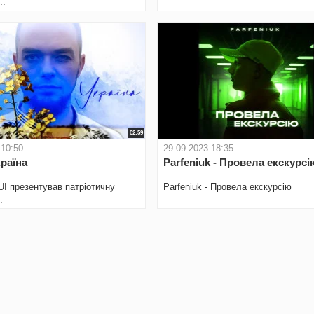
..
02:59
 10:50
29.09.2023 18:35
країна
Parfeniuk - Провела екскурсі
UI презентував патріотичну
Parfeniuk - Провела екскурсію
.