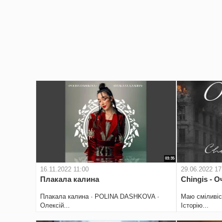
03:35
16.11.2022 11:00
29.06.2022 17
Плакала калина
Chingis - Оч
Плакала калина · POLINA DASHKOVA ·
Маю сміливіст
Олексій...
Історію...