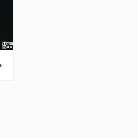
01:42
a