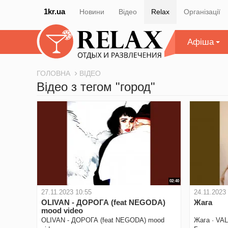
1kr.ua
Новини
Відео
Relax
Організації
Афіша
ГОЛОВНА
ВІДЕО
Відео з тегом "город"
02:40
27.11.2023 10:55
24.11.2023
OLIVAN - ДОРОГА (feat NEGODA)
Жага
mood video
OLIVAN - ДОРОГА (feat NEGODA) mood
Жага · VA