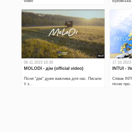
video
Буковська.
03:27
06.11.2023 10:30
17.10.2023
MOLODI - дім (official video)
INTUI - У
Пісня "дім" дуже важлива для нас. Писали
Співак INT
її з...
пісню про..