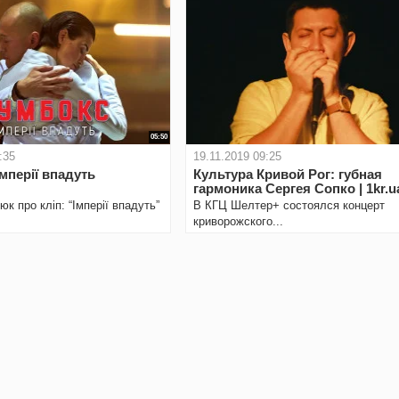
05:50
:35
19.11.2019 09:25
Імперії впадуть
Культура Кривой Рог: губная
гармоника Сергея Сопко | 1kr.u
к про кліп: “Імперії впадуть”
В КГЦ Шелтер+ состоялся концерт
криворожского...