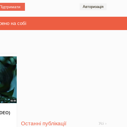
Підтримати
Авторизація
рено на собі
02:56
IDEO)
Останні публікації
Усі