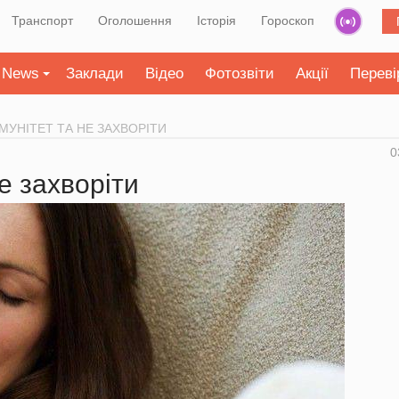
Транспорт
Оголошення
Історія
Гороскоп
News
Заклади
Відео
Фотозвіти
Акції
Переві
МУНІТЕТ ТА НЕ ЗАХВОРІТИ
0
е захворіти