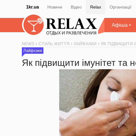
1kr.ua
Новини
Відео
Relax
Організації
Афіша
NEWS
СТИЛЬ ЖИТТЯ
ЛАЙФХАКИ
ЯК ПІДВИЩИТИ І
Лайфхаки
Як підвищити імунітет та н