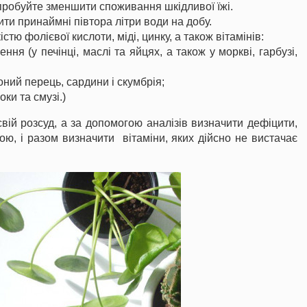
пробуйте зменшити споживання шкідливої їжі.
ти принаймні півтора літри води на добу.
стю фолієвої кислоти, міді, цинку, а також вітамінів:
ння (у печінці, маслі та яйцях, а також у моркві, гарбузі,
воний перець, сардини і скумбрія;
оки та смузі.)
вій розсуд, а за допомогою аналізів визначити дефіцити,
ою, і разом визначити вітаміни, яких дійсно не вистачає