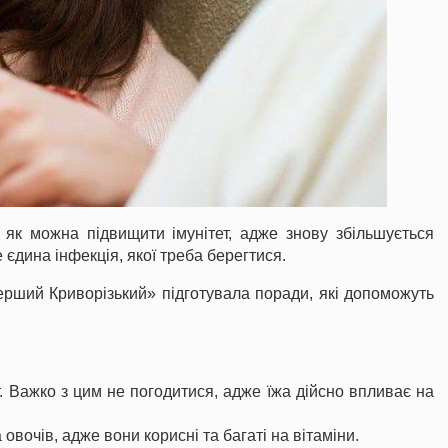
а як можна підвищити імунітет, адже знову збільшується
е єдина інфекція, якої треба берегтися.
ерший Криворізький» підготувала поради, які допоможуть
т. Важко з цим не погодитися, адже їжа дійсно впливає на
овочів, адже вони корисні та багаті на вітаміни.