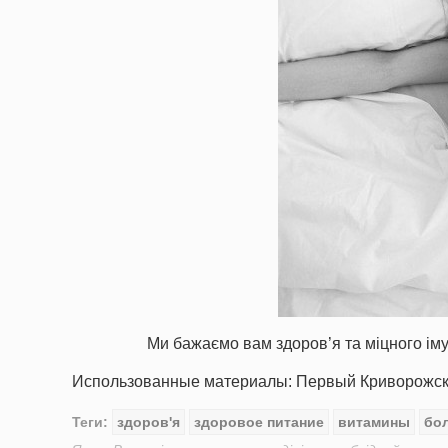
Ми бажаємо вам здоров’я та міцного імун
Использованные материалы: Первый Криворожский,
Теги:
здоров'я
здоровое питание
витамины
бо