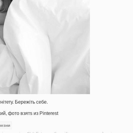
ітету. Бережіть себе.
 фото взятs из Pinterest
лезни