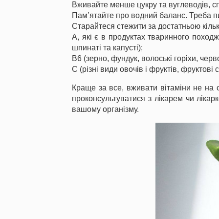
Вживайте менше цукру та вуглеводів, с
Пам’ятайте про водний баланс. Треба пи
Старайтеся стежити за достатньою кількі
А, які є в продуктах тваринного походже
шпинаті та капусті);
В6 (зерно, фундук, волоські горіхи, чер
С (різні види овочів і фруктів, фруктові с
Краще за все, вживати вітаміни не на с
проконсультуватися з лікарем чи лікарк
вашому організму.