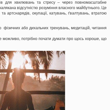
дів для хвилювань та стресу – через повномасштабне
налякана відсутністю розуміння власного майбутнього. Це
та артснарядів, окупації, катувань, ґвалтувань, втратою
ю фізичних або дихальних тренувань, медитацій, читання
це можливо, потрібно почати думати про щось хороше, що