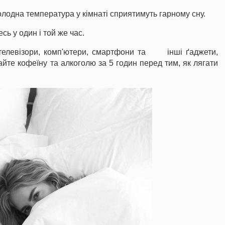
олодна температура у кімнаті сприятимуть гарному сну.
сь у один і той же час.
 телевізори, комп'ютери, смартфони та інші ґаджети,
айте кофеїну та алкоголю за 5 годин перед тим, як лягати