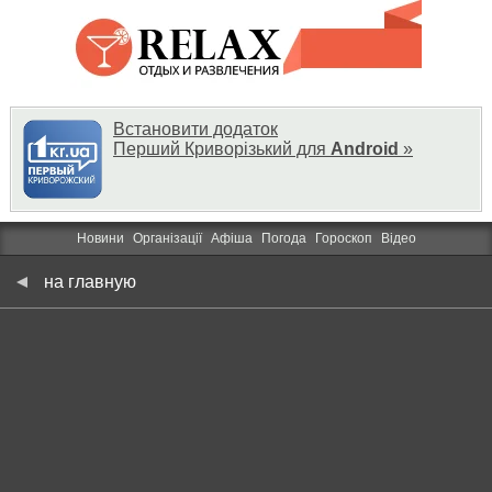
Встановити додаток
Перший Криворізький для
Android
»
Новини
Організації
Афіша
Погода
Гороскоп
Відео
на главную