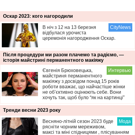
Оскар 2023: кого нагородили
В ніч з 12 на 13 березня
CityNews
відбулася урочиста
церемонія нагородження Оскар.
Після процедури ми разом плачемо та радіємо, —
історія майстрині перманентного макіяжу
Євгенія Брюховецька,
Интервью
майстриня перманентного
макіяжу з досвідом понад 15 років
роботи вважає, що найчастіше жінки
не об’єктивно оцінюють себе. Вони
хочуть так, щоб було “як на картинці”
Тренди весни 2023 року
Весняно-літній сезон 2023 буде
Мода
рясніти чорним мереживом,
максі та міні спідницями , плісуванням