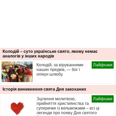
Колодій – суто українське свято, якому немає
аналогів у інших народів
Колодій, за віруваннями
Лайфхаки
наших предків, — бог і
опікун шлюбу.
Історія виникнення свята Дня закоханих
Зцілення молитвою,
Лайфхаки
прийняття християнства та
суперечки із вельможами – всі ці
легенди про появу Дня святого