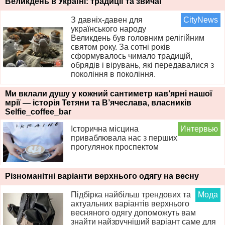
Великдень в Україні: традиції та звичаї
З давніх-давен для
CityNews
українського народу
Великдень був головним релігійним
святом року. За сотні років
сформувалось чимало традицій,
обрядів і вірувань, які передавалися з
покоління в покоління.
Ми вклали душу у кожний сантиметр кав’ярні нашої
мрії — історія Тетяни та В’ячеслава, власників
Selfie_coffee_bar
Історична місцина
Интервью
приваблювала нас з перших
прогулянок проспектом
Різноманітні варіанти верхнього одягу на весну
Підбірка найбільш трендових та
Мода
актуальних варіантів верхнього
весняного одягу допоможуть вам
знайти найзручніший варіант саме для