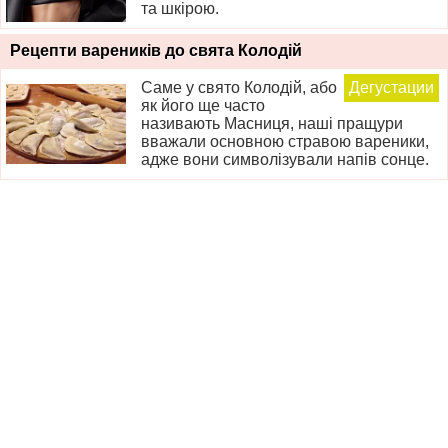
та шкірою.
Рецепти вареників до свята Колодій
Саме у свято Колодій, або
Дегустации
як його ще часто
називають Масниця, наші пращури
вважали основною стравою вареники,
адже вони символізували напів сонце.